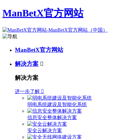
ManBetX官方网站
ManBetX官方网站
解决方案

解决方案
进一步了解

弱电系统建设及智能化系统
信息安全整体解决方案
安全云解决方案