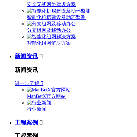
安全无线网络建设方案
智能化机房建设及动环监测
分支组网及移动办公
智能化组网解决方案
新闻资讯

新闻资讯
进一步了解

ManBetX官方网站
行业新闻
工程案例

工程案例